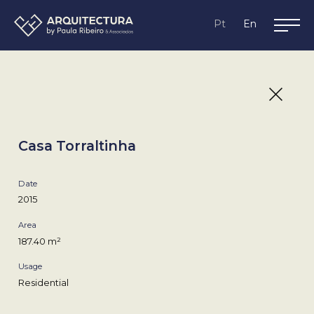
Lagos,
Pt
En
Algarve
Casa Torraltinha
Date
2015
Area
187.40 m²
Usage
Residential