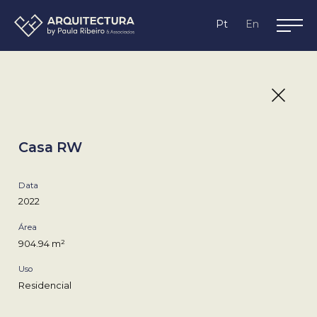
Lagos,
Pt
En
Algarve
Casa RW
Data
2022
Área
904.94 m²
Uso
Residencial